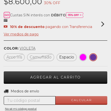
$8.600,00
30
% OFF
Cuotas SIN interés con
DÉBITO
10% de descuento
pagando con Transferencia
Ver medios de pago
COLOR:
VIOLETA
Arco Iris
Camuflado
Espacio
CAMBIAR CP
Entregas para el CP:
Medios de envío
CALCULAR
No sé mi código postal