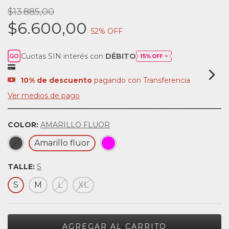
$13.885,00
$6.600,00
52
% OFF
Cuotas SIN interés con
DÉBITO
10% de descuento
pagando con Transferencia
Ver medios de pago
COLOR:
AMARILLO FLUOR
Amarillo fluor
TALLE:
S
S
M
L
XL