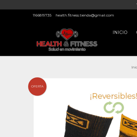
1166819735
health.fitness.tienda@gmail.com
INICIO
Ini
OFERTA