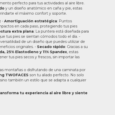
nto perfecto para tus actividades al aire libre.
ado
y un diseño anatómico en caña y pie, estas
rindarte el máximo confort y soporte.
:
-
Amortiguación estratégica
: Puntos
impactos en cada paso, protegiendo tus pies
stura extra plana
: La puntera está diseñada para
que tus pies se sientan cómodos todo el día. -
a versatilidad de un diseño que puedes utilizar de
neficios originales. -
Secado rápido
: Gracias a su
da, 25% Elastodieno y 11% Spandex
, estas
er tus pies secos y frescos, sin importar las
 las montañas o disfrutando de una caminata por
ing TWOFACES
son tu aliado perfecto. No solo
sino también un estilo que se adapta a cualquier
ansforma tu experiencia al aire libre y siente