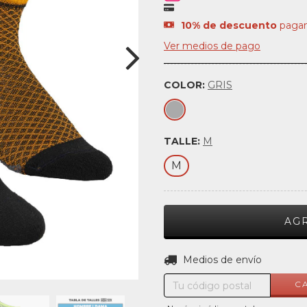
10% de descuento
pagan
Ver medios de pago
COLOR:
GRIS
TALLE:
M
M
Entregas para el CP:
Medios de envío
C