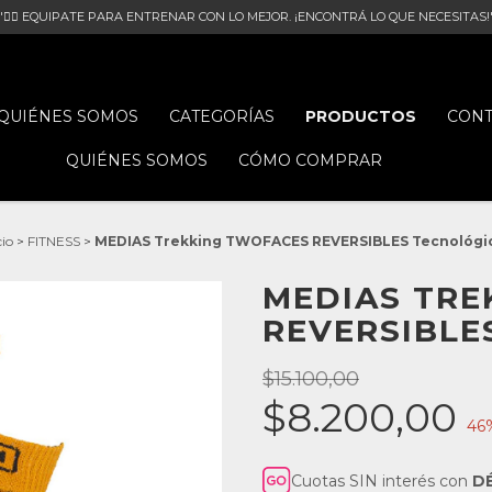
"🏋‍♀ EQUIPATE PARA ENTRENAR CON LO MEJOR. ¡ENCONTRÁ LO QUE NECESITAS!
QUIÉNES SOMOS
CATEGORÍAS
PRODUCTOS
CONT
QUIÉNES SOMOS
CÓMO COMPRAR
cio
>
FITNESS
>
MEDIAS Trekking TWOFACES REVERSIBLES Tecnológi
MEDIAS TRE
REVERSIBLE
$15.100,00
$8.200,00
46
Cuotas SIN interés con
D