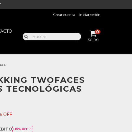
"
Crear cuenta
Iniciar sesión
ACTO
0
$0,00
cas
KKING TWOFACES
S TECNOLÓGICAS
% OFF
ÉBITO