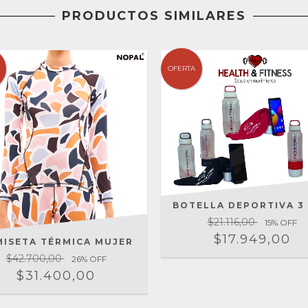
PRODUCTOS SIMILARES
OFERTA
BOTELLA DEPORTIVA 3 
$21.116,00
15
% OFF
$17.949,00
MISETA TÉRMICA MUJER
$42.700,00
26
% OFF
$31.400,00