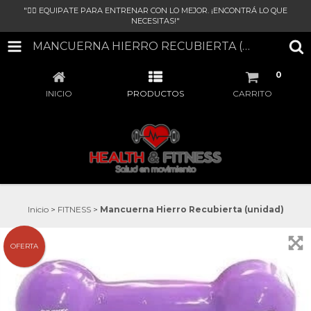
"🏋‍♀ EQUIPATE PARA ENTRENAR CON LO MEJOR. ¡ENCONTRÁ LO QUE
NECESITAS!"
MANCUERNA HIERRO RECUBIERTA (UNIDAD)
0
INICIO
PRODUCTOS
CARRITO
Inicio
>
FITNESS
>
Mancuerna Hierro Recubierta (unidad)
OFERTA